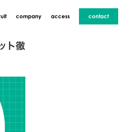
uit
company
access
contact
ット徹