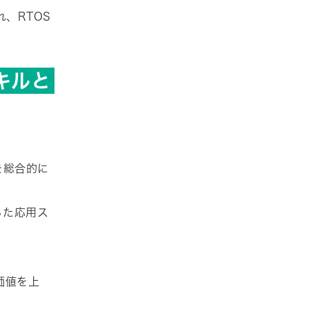
、RTOS
キルと
を総合的に
った応用ス
価値を上