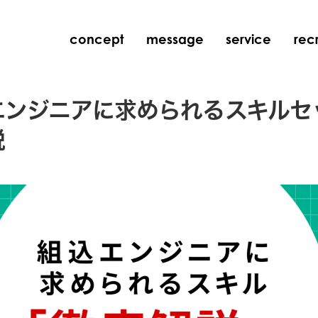
concept
message
service
recr
エンジニアに求められるスキルセ
説