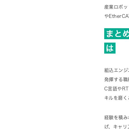
産業ロボッ
やEthe
まと
は
組込エンジ
発揮する職
C言語やR
キルを磨く
経験を積み
げ、キャリ