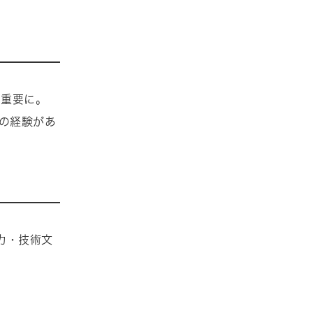
す重要に。
証の経験があ
力・技術文