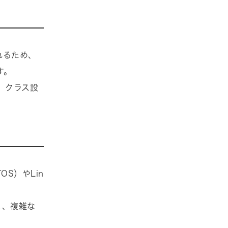
れるため、
す。
、クラス設
S）やLin
と、複雑な