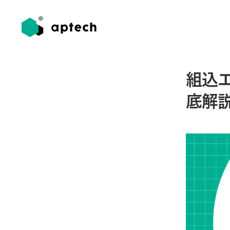
組込
底解