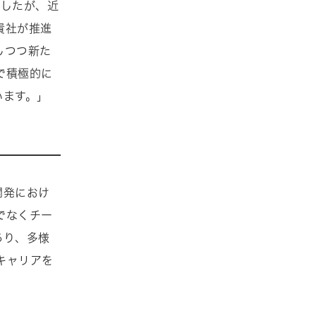
ましたが、近
貴社が推進
しつつ新た
で積極的に
います。」
開発におけ
でなくチー
あり、多様
キャリアを