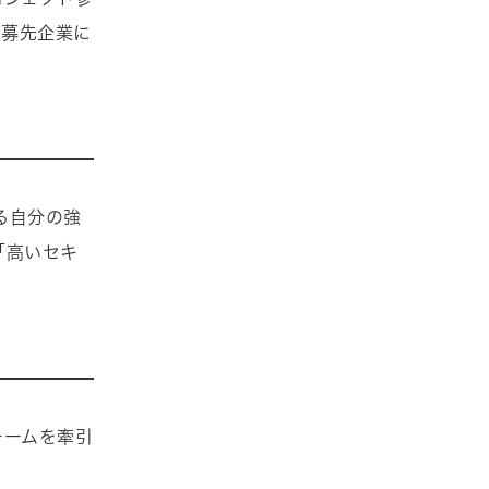
応募先企業に
る自分の強
「高いセキ
チームを牽引
。