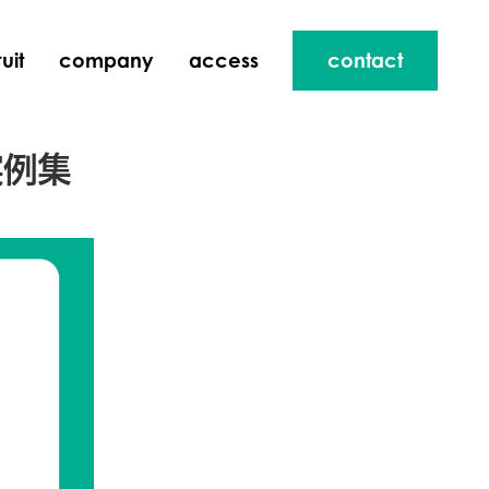
uit
company
access
contact
実例集