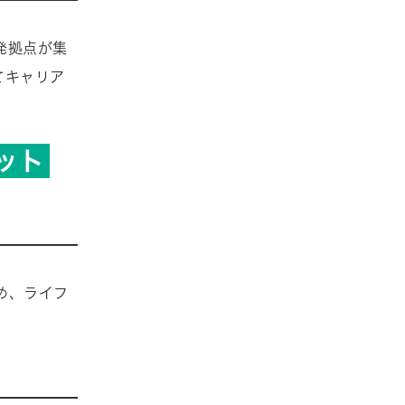
発拠点が集
てキャリア
ット
め、ライフ