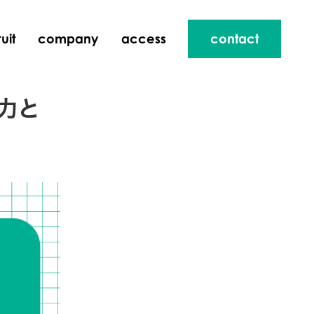
uit
company
access
contact
力と