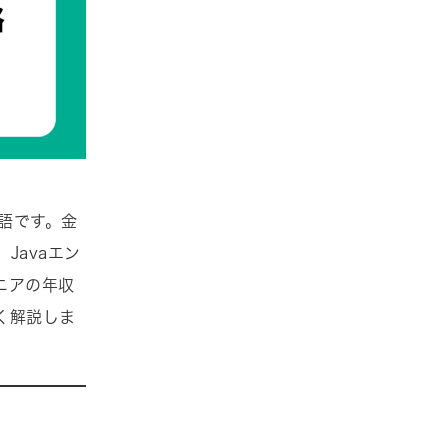
語です。金
Javaエン
ニアの年収
く解説しま