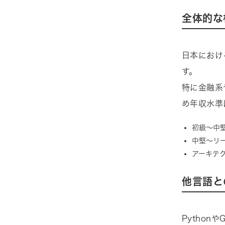
全体的な
日本におけ
す。
特に金融系
め年収水準
初級〜中堅
中堅〜リー
アーキテク
他言語と
Pytho