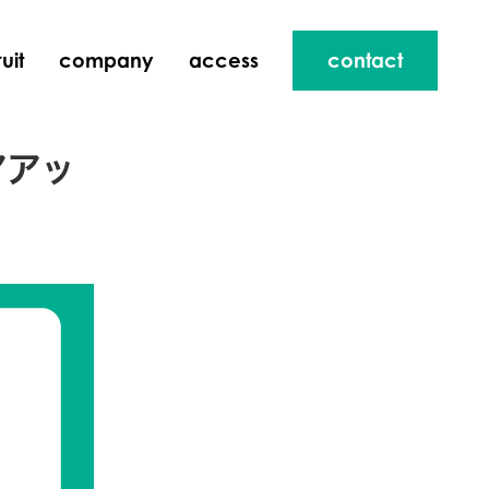
uit
company
access
contact
アアッ