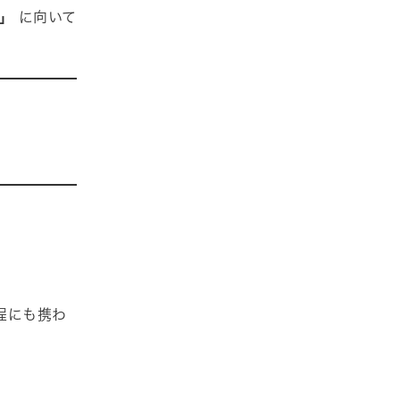
」
に向いて
程にも携わ