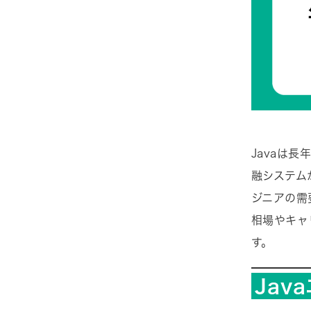
Javaは
融システムか
ジニアの需
相場やキャ
す。
Jav