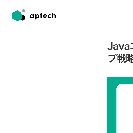
Jav
プ戦