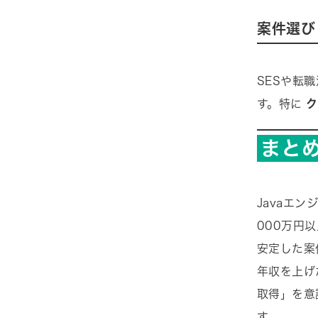
案件選び
SESや転
す。特に
ク
まと
Javaエ
000万円
安定した案
年収を上げ
取得」を意
す。