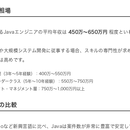
相場
るJavaエンジニアの平均年収は
450万〜650万円
程度とい
や大規模システム開発に従事する場合、スキルの専門性が求
は高めです。
（3年〜5年経験）：400万〜550万円
ダークラス（5年〜10年経験）：550万〜750万円
ト・マネジメント層：750万〜1,000万円以上
の比較
nやGoなど新興言語に比べ、Javaは案件数が非常に豊富で安定