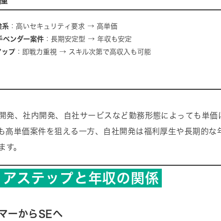
険系
：高いセキュリティ要求 → 高単価
大手ベンダー案件
：長期安定型 → 年収も安定
アップ
：即戦力重視 → スキル次第で高収入も可能
託開発、社内開発、自社サービスなど勤務形態によっても単価
でも高単価案件を狙える一方、自社開発は福利厚生や長期的な
ます。
リアステップと年収の関係
マーからSEへ