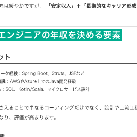
幅は緩やかですが、
「安定収入」＋「長期的なキャリア形成
aエンジニアの年収を決める要素
ット
ワーク経験
：Spring Boot、Struts、JSFなど
知識
：AWSやAzure上でのJava開発経験
ル
：SQL、Kotlin/Scala、マイクロサービス設計
さえることで単なるコーディングだけでなく、設計や上流工
なり、評価が高まります。
種