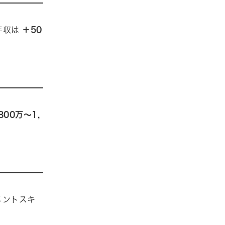
年収は
＋50
800万〜1,
メントスキ