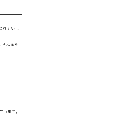
われていま
められるた
しています。