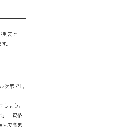
が重要で
ます。
ル次第で1,
るでしょう。
化」「資格
実現できま