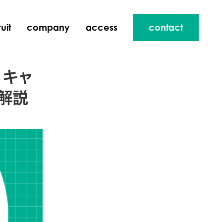
uit
company
access
contact
｜キャ
解説