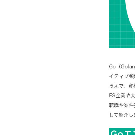
Go（Go
イティブ領
うえで、資
ES企業や
転職や案件
して紹介し
Go