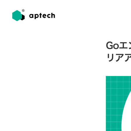
Go
リア