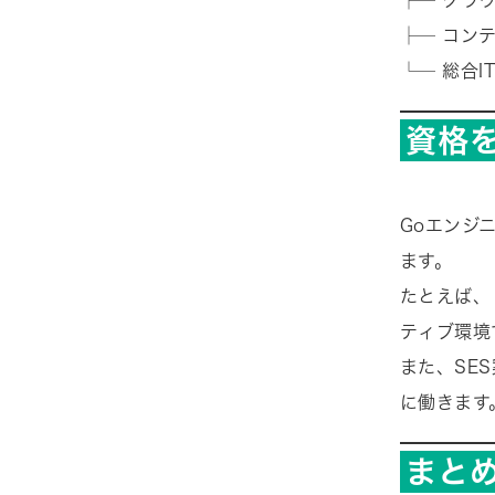
├─ クラウ
├─ コンテナ
└─ 総合I
資格
Goエンジ
ます。
たとえば、
ティブ環境
また、SE
に働きます
まと