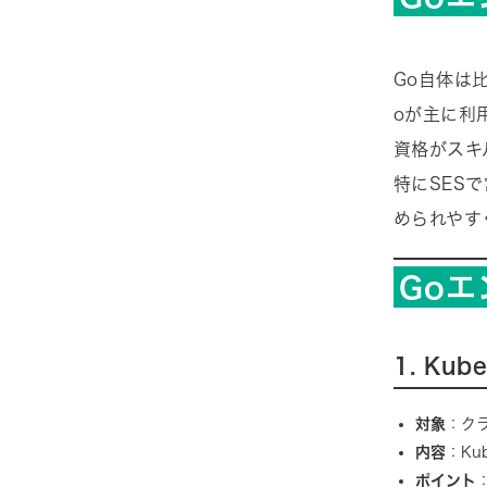
Go自体は
oが主に利
資格がスキ
特にSES
められやす
Go
1. Ku
対象
：ク
内容
：Ku
ポイント