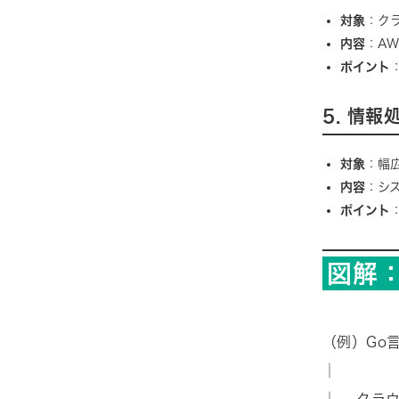
対象
：ク
内容
：A
ポイント
5. 情
対象
：幅
内容
：シ
ポイント
図解
（例）Go
│