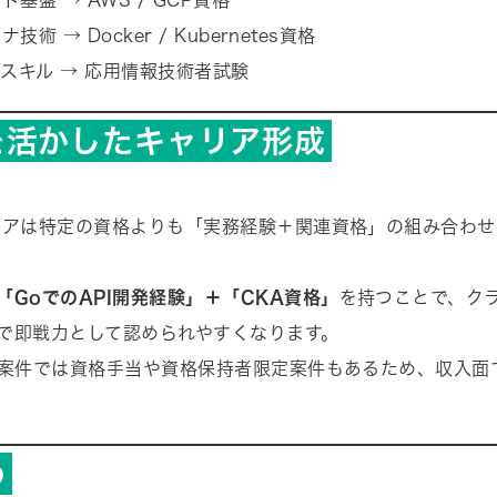
ド基盤 → AWS / GCP資格
技術 → Docker / Kubernetes資格
Tスキル → 応用情報技術者試験
を活かしたキャリア形成
ニアは特定の資格よりも「実務経験＋関連資格」の組み合わ
「GoでのAPI開発経験」＋「CKA資格」
を持つことで、ク
で即戦力として認められやすくなります。
S案件では資格手当や資格保持者限定案件もあるため、収入面
。
め