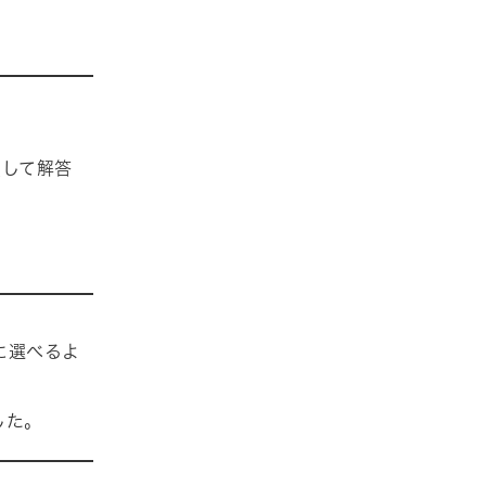
択して解答
に選べるよ
した。