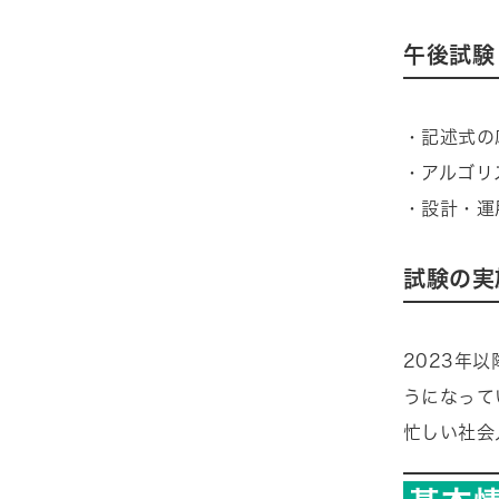
午後試験
・記述式の
・アルゴリ
・設計・運
試験の実
2023年
うになって
忙しい社会