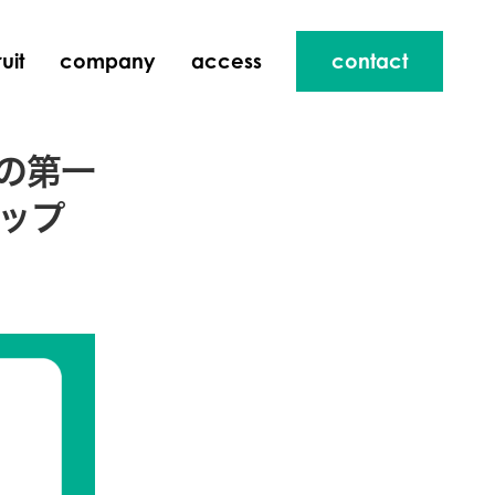
uit
company
access
contact
の第一
ップ