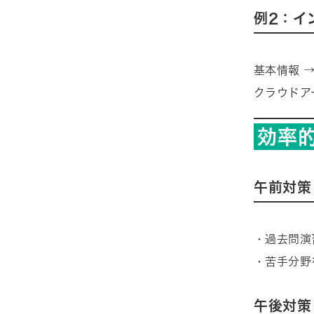
例2：イ
基本情報 
クラウドア
効率
午前対策
・過去問演
・苦手分野
午後対策