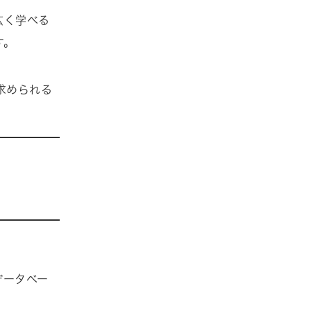
広く学べる
す。
求められる
データベー