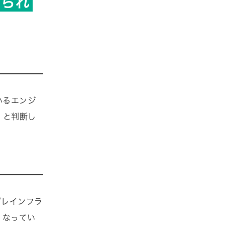
められ
いるエンジ
」と判断し
プレインフラ
くなってい