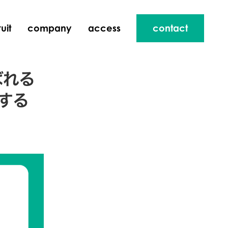
uit
company
access
contact
ばれる
する