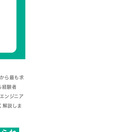
業から最も求
る経験者
エンジニア
く解説しま