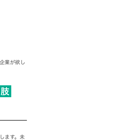
に企業が欲し
択肢
します。未