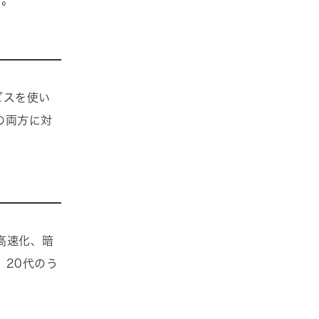
す。
ービスを使い
の両方に対
高速化、暗
。20代のう