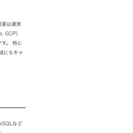
需要は確実
 GCP）
す。 特に
域にもキャ
reSQLなど