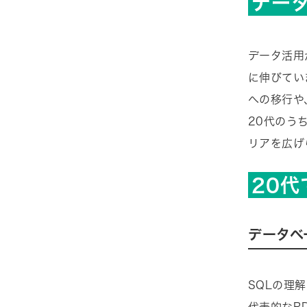
デー
データ活用
に伸びていま
への移行や
20代のう
リアを広げ
20
データベ
SQLの理解は