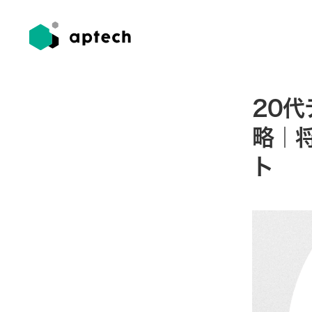
20
略｜
ト