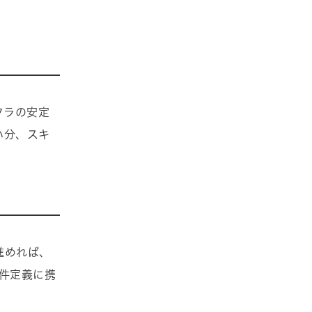
フラの安定
い分、スキ
進めれば、
件定義に携